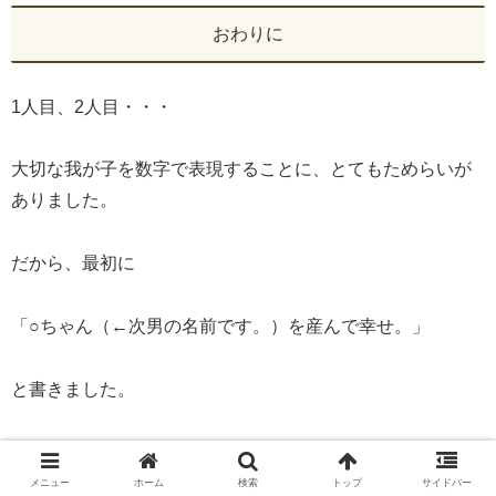
おわりに
1人目、2人目・・・
大切な我が子を数字で表現することに、とてもためらいが
ありました。
だから、最初に
「○ちゃん（←次男の名前です。）を産んで幸せ。」
と書きました。
親のいろんな都合があるかもしれない、それでも【いの
ち】を前にちゃんと自分とパートナー（夫）と向き合え
メニュー
ホーム
検索
トップ
サイドバー