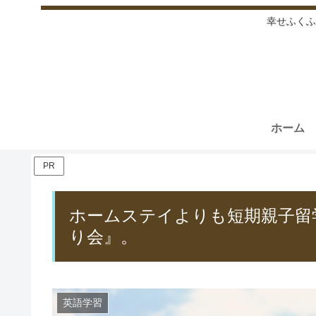
幸せふくふ
ホーム
PR
ホームステイよりも短期親子留
り会』。
英語学習