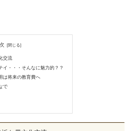
次
化交流
テイ・・・そんなに魅力的？？
用は将来の教育費へ
なで