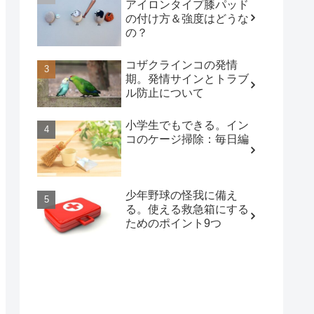
アイロンタイプ膝パッド
の付け方＆強度はどうな
の？
コザクラインコの発情
期。発情サインとトラブ
ル防止について
小学生でもできる。イン
コのケージ掃除：毎日編
少年野球の怪我に備え
る。使える救急箱にする
ためのポイント9つ